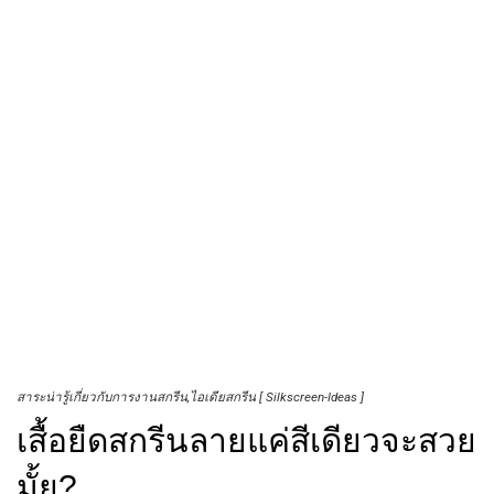
สาระน่ารู้เกี่ยวกับการงานสกรีน
ไอเดียสกรีน [ Silkscreen-Ideas ]
เสื้อยืดสกรีนลายแค่สีเดียวจะสวย
มั้ย?