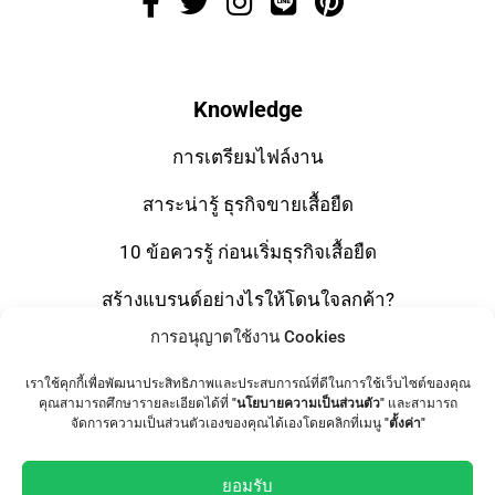
Knowledge
การเตรียมไฟล์งาน
สาระน่ารู้ ธุรกิจขายเสื้อยืด
10 ข้อควรรู้ ก่อนเริ่มธุรกิจเสื้อยืด
สร้างแบรนด์อย่างไรให้โดนใจลูกค้า?
การอนุญาตใช้งาน Cookies
โปรโมทแบรนด์ง่ายๆ ด้วยกระเป๋าผ้าแคนวาส
เราใช้คุกกี้เพื่อพัฒนาประสิทธิภาพและประสบการณ์ที่ดีในการใช้เว็บไซต์ของคุณ
มารู้จักกับ “ผ้า Cotton ” กันดีกว่า
คุณสามารถศึกษารายละเอียดได้ที่
"นโยบายความเป็นส่วนตัว"
และสามารถ
จัดการความเป็นส่วนตัวเองของคุณได้เองโดยคลิกที่เมนู
"ตั้งค่า"
Screen Printing or Digital Printing? เคล็ดลับพิมพ์เสื้อแบบ
ไหน? ถึงจะใช่กับงาน
ยอมรับ