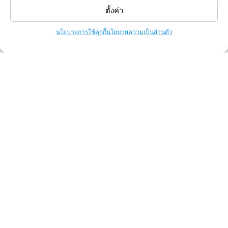
Follow Us
ตั้งค่า
นโยบายการใช้คุกกี้
นโยบายความเป็นส่วนตัว
Knowledge
การเตรียมไฟล์งาน
สาระน่ารู้ ธุรกิจขายเสื้อยืด
10 ข้อควรรู้ ก่อนเริ่มธุรกิจเสื้อยืด
สร้างแบรนด์อย่างไรให้โดนใจลูกค้า?
โปรโมทแบรนด์ง่ายๆ ด้วยกระเป๋าผ้าแคนวาส
มารู้จักกับ “ผ้า Cotton ” กันดีกว่า