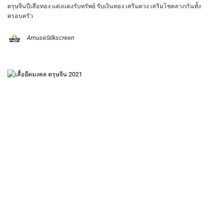
ตรุษจีนปีเสือทอง แต่งแดงรับทรัพย์ รับเงินทอง เสริมดวง เสริมโชคลาภกันทั้ง
ครอบครัว
AmuseSilkscreen