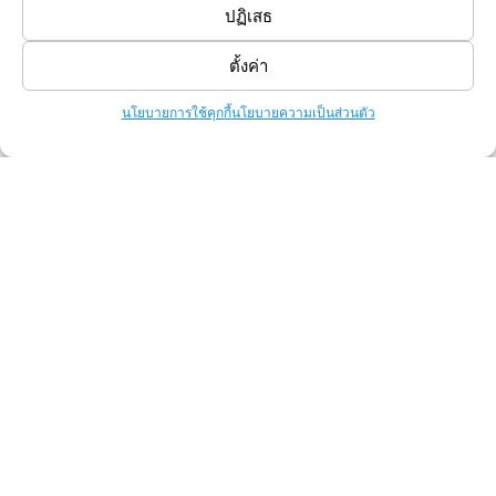
ปฏิเสธ
การขอใบเสนอราคา
ตั้งค่า
ราคาสกรีนฟอยล์
นโยบายการใช้คุกกี้
นโยบายความเป็นส่วนตัว
ราคาสกรีนสียาง
Shop
T-Shirts
Tote Bag
เสื้อทีม / เสื้อแก๊งค์
Follow Us