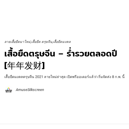
ลายเสื้อยืดมาใหม่
เสื้อยืด ตรุษจีน
เสื้อยืดมงคล
เสื้อยืดตรุษจีน – ร่ำรวยตลอดปี
[年年发财]
เสื้อยืดมงคลตรุษจีน 2021 ลายใหม่ล่าสุด เปิดพรีออเดอร์แล้ว! เริ่มจัดส่ง 8 ก.พ. นี้
AmuseSilkscreen