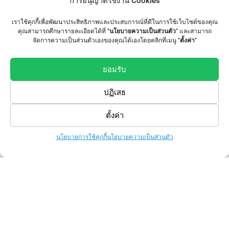
การอนุญาตใช้งาน Cookies
Tote Bag
เราใช้คุกกี้เพื่อพัฒนาประสิทธิภาพและประสบการณ์ที่ดีในการใช้เว็บไซต์ของคุณ
คุณสามารถศึกษารายละเอียดได้ที่
"นโยบายความเป็นส่วนตัว"
และสามารถ
จัดการความเป็นส่วนตัวเองของคุณได้เองโดยคลิกที่เมนู
"ตั้งค่า"
เสื้อทีม / เสื้อแก๊งค์
ยอมรับ
Follow Us
ปฏิเสธ
ตั้งค่า
นโยบายการใช้คุกกี้
นโยบายความเป็นส่วนตัว
Knowledge
การเตรียมไฟล์งาน
สาระน่ารู้ ธุรกิจขายเสื้อยืด