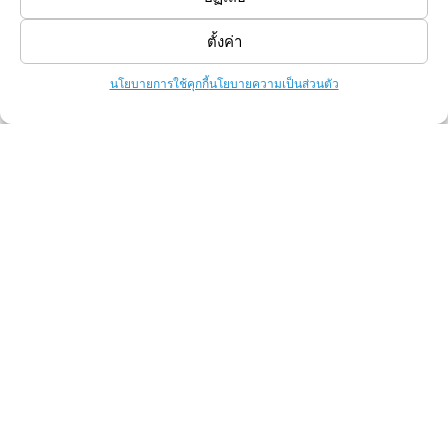
ตั้งค่า
Follow Us
นโยบายการใช้คุกกี้
นโยบายความเป็นส่วนตัว
Knowledge
การเตรียมไฟล์งาน
สาระน่ารู้ ธุรกิจขายเสื้อยืด
10 ข้อควรรู้ ก่อนเริ่มธุรกิจเสื้อยืด
สร้างแบรนด์อย่างไรให้โดนใจลูกค้า?
โปรโมทแบรนด์ง่ายๆ ด้วยกระเป๋าผ้าแคนวาส