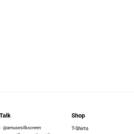
 Talk
Shop
 :
@amusesilkscreen
T-Shirts