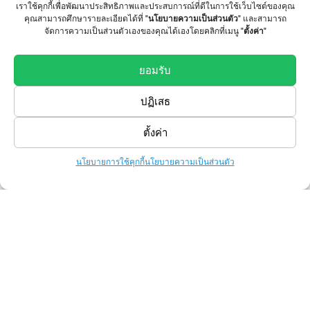
เราใช้คุกกี้เพื่อพัฒนาประสิทธิภาพและประสบการณ์ที่ดีในการใช้เว็บไซต์ของคุณ
Services
คุณสามารถศึกษารายละเอียดได้ที่
"นโยบายความเป็นส่วนตัว"
และสามารถ
จัดการความเป็นส่วนตัวเองของคุณได้เองโดยคลิกที่เมนู
"ตั้งค่า"
รับสกรีนเสื้อ ไม่มีขั้นต่ำ
ยอมรับ
รับทำเสื้อทีม เสื้อยืด Staff เสื้อยืดงานบวช
ปฏิเสธ
ราคาเสื้อยืดพร้อมสกรีน
ตั้งค่า
การขอใบเสนอราคา
ราคาสกรีนฟอยล์
นโยบายการใช้คุกกี้
นโยบายความเป็นส่วนตัว
ราคาสกรีนสียาง
Shop
T-Shirts
Tote Bag