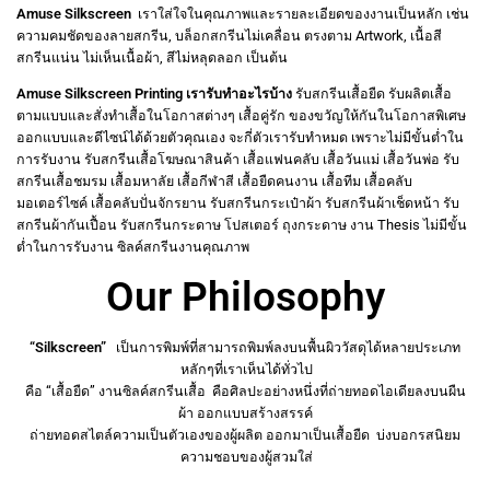
Amuse Silkscreen
เราใส่ใจในคุณภาพและรายละเอียดของงานเป็นหลัก
เช่น
ความคมชัดของลายสกรีน
,
บล็อกสกรีน
ไม่เคลื่อน
ตรงตาม
Artwork,
เนื้อสี
สกรีนแน่น
ไม่เห็นเนื้อผ้า
,
สีไม่หลุดลอก
เป็นต้น
Amuse Silkscreen Printing
เรารับทำอะไรบ้าง
รับสกรีนเสื้อยืด
รับผลิตเสื้อ
ตามแบบและสั่งทำเสื้อในโอกาสต่างๆ
เสื้อคู่รัก
ของขวัญให้กันในโอกาสพิเศษ
ออกแบบและดีไซน์ได้ด้วยตัวคุณเอง
จะกี่ตัวเรารับทำหมด
เพราะไม่มีขั้นต่ำใน
การรับงาน
รับสกรีนเสื้อโฆษณาสินค้า
เสื้อแฟนคลับ
เสื้อวันแม่
เสื้อวันพ่อ
รับ
สกรีนเสื้อชมรม
เสื้อมหาลัย
เสื้อกีฬาสี
เสื้อยืดคนงาน
เสื้อทีม
เสื้อคลับ
มอเตอร์ไซค์
เสื้อคลับปั่นจักรยาน
รับสกรีนกระเป๋าผ้า
รับสกรีนผ้าเช็ดหน้า รับ
สกรีนผ้ากันเปื้อน
รับสกรีนกระดาษ
โปสเตอร์
ถุงกระดาษ
งาน
Thesis
ไม่มีขั้น
ต่ำในการรับงาน ซิลค์สกรีนงานคุณภาพ
Our Philosophy
“Silkscreen”
เป็นการพิมพ์ที่สามารถพิมพ์ลงบนพื้นผิววัสดุได้หลายประเภท
หลักๆที่เราเห็นได้ทั่วไป
คือ “เสื้อยืด” งานซิลค์สกรีนเสื้อ คือศิลปะอย่างหนึ่งที่ถ่ายทอดไอเดียลงบนผืน
ผ้า ออกแบบสร้างสรรค์
ถ่ายทอดสไตล์ความเป็นตัวเองของผู้ผลิต ออกมาเป็นเสื้อยืด บ่งบอกรสนิยม
ความชอบของผู้สวมใส่