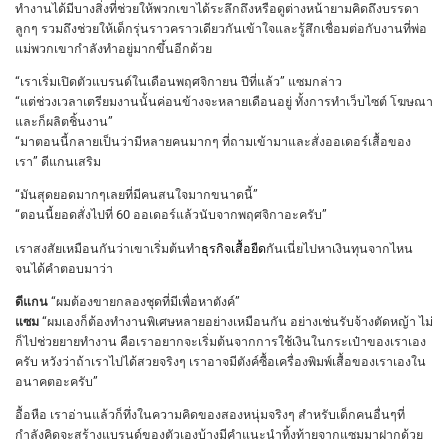
ทำงานได้มีบางสิ่งที่ช่วยให้พวกเขาได้ระลึกถึงหรือดูต่างหน้ายามคิดถึงบรรดา
ลูกๆ รวมถึงช่วยให้เด็กรุ่นราวคราวเดียวกันเข้าใจและรู้สึกเชื่อมต่อกับงานที่พ่อ
แม่พวกเขากำลังทำอยู่มากขึ้นอีกด้วย
“เราเริ่มเปิดตัวแบรนด์ในเดือนพฤศจิกายน ปีที่แล้ว” แซมกล่าว
“แต่ช่วงเวลาเตรียมงานนั้นค่อนข้างจะหลายเดือนอยู่ ทั้งการทำเว็บไซต์ โฆษณา
และก็ผลิตชิ้นงาน”
“มาตอนนี้กลายเป็นว่ามีหลายคนมากๆ ที่ถามเข้ามาและสั่งออเดอร์เสื้อของ
เรา” ดีแกนเสริม
“มันสุดยอดมากๆเลยที่มีคนสนใจมากขนาดนี้”
“ตอนนี้ยอดสั่งไปที่ 60 ออเดอร์แล้วนับจากพฤศจิกาอะครับ”
เราสงสัยเหมือนกันว่าเขาเริ่มต้นทำ
ธุรกิจเสื้อยืด
กันเนี่ยไปหาเงินทุนจากไหน
จนได้คำตอบมาว่า
ดีแกน
“ผมต้องขายกลองชุดที่มีเพื่อหาตังค์”
แซม
“ผมเองก็ต้องทำงานพิเศษหลายอย่างเหมือนกัน อย่างเช่นรับจ้างตัดหญ้า ไม่
ก็ไปช่วยยายทำงาน คือเราอยากจะเริ่มต้นจากการใช้เงินในกระเป๋าของเราเอง
ครับ หวังว่าถ้าเราไปได้สวยจริงๆ เราอาจมีตังค์ซื้อเครื่องพิมพ์เสื้อของเราเองใน
อนาคตอะครับ”
อื้อหือ เราอ่านแล้วก็ทึ่งในความคิดของสองหนุ่มจริงๆ สำหรับเด็กคนอื่นๆที่
กำลังคิดจะสร้างแบรนด์ของตัวเองบ้างมีคำแนะนำทิ้งท้ายจากแซมมาฝากด้วย