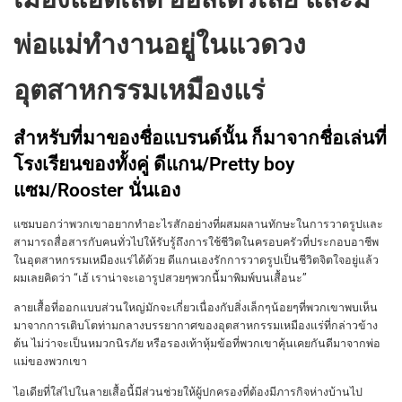
พ่อแม่ทำงานอยู่ในแวดวง
อุตสาหกรรมเหมืองแร่
สำหรับที่มาของชื่อแบรนด์นั้น ก็มาจากชื่อเล่นที่
โรงเรียนของทั้งคู่ ดีแกน/Pretty boy
แซม/Rooster นั่นเอง
แซมบอกว่าพวกเขาอยากทำอะไรสักอย่างที่ผสมผลานทักษะในการวาดรูปและ
สามารถสื่อสารกับคนทั่วไปให้รับรู้ถึงการใช้ชีวิตในครอบครัวที่ประกอบอาชีพ
ในอุตสาหกรรมเหมืองแร่ได้ด้วย ดีแกนเองรักการวาดรูปเป็นชีวิตจิตใจอยู่แล้ว
ผมเลยคิดว่า “เฮ้ เราน่าจะเอารูปสวยๆพวกนี้มาพิมพ์บนเสื้อนะ”
ลายเสื้อที่ออกแบบส่วนใหญ่มักจะเกี่ยวเนื่องกับสิ่งเล็กๆน้อยๆที่พวกเขาพบเห็น
มาจากการเติบโตท่ามกลางบรรยากาศของอุตสาหกรรมเหมืองแร่ที่กล่าวข้าง
ต้น ไม่ว่าจะเป็นหมวกนิรภัย หรือรองเท้าหุ้มข้อที่พวกเขาคุ้นเคยกันดีมาจากพ่อ
แม่ของพวกเขา
ไอเดียที่ใส่ไปในลายเสื้อนี้มีส่วนช่วยให้ผู้ปกครองที่ต้องมีภารกิจห่างบ้านไป