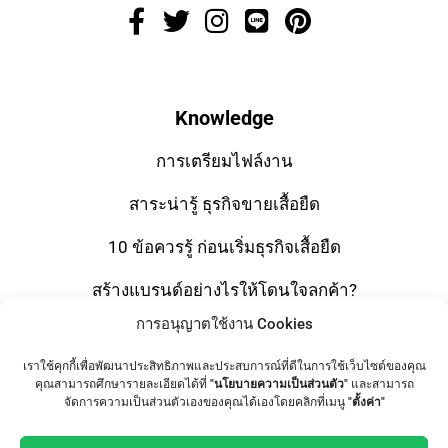
Knowledge
การเตรียมไฟล์งาน
สาระน่ารู้ ธุรกิจขายเสื้อยืด
10 ข้อควรรู้ ก่อนเริ่มธุรกิจเสื้อยืด
สร้างแบรนด์อย่างไรให้โดนใจลูกค้า?
การอนุญาตใช้งาน Cookies
โปรโมทแบรนด์ง่ายๆ ด้วยกระเป๋าผ้าแคนวาส
เราใช้คุกกี้เพื่อพัฒนาประสิทธิภาพและประสบการณ์ที่ดีในการใช้เว็บไซต์ของคุณ
มารู้จักกับ “ผ้า Cotton ” กันดีกว่า
คุณสามารถศึกษารายละเอียดได้ที่
"นโยบายความเป็นส่วนตัว"
และสามารถ
จัดการความเป็นส่วนตัวเองของคุณได้เองโดยคลิกที่เมนู
"ตั้งค่า"
Screen Printing or Digital Printing? เคล็ดลับพิมพ์เสื้อแบบ
ไหน? ถึงจะใช่กับงาน